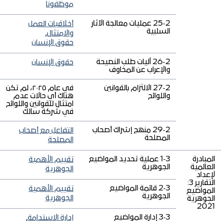
موظفونا
2‑25 عمليات معالجة الآثار
أخلاقيات العمل
السلبية
والامتثال
,
حقوق الإنسان
2‑26 آليات طلب النصيحة
حقوق الإنسان
والإعراب عن المخاوف
2‑27 الالتزام بالقوانين
في عام ٢٠٢٥، لم تكن
واللوائح
هناك أي حالات عدم
امتثال للقوانين واللوائح
في شركة سالك
2‑29 منهج إشراك أصحاب
التفاعل مع أصحاب
المصلحة
المصلحة
المبادرة
3‑1 عملية تحديد المواضيع
تقييم الأهمية
العالمية
الجوهرية
الجوهرية
لإعداد
التقارير 3:
3‑2 قائمة المواضيع
تقييم الأهمية
المواضيع
الجوهرية
الجوهرية
الجوهرية
2021
3‑3 إدارة المواضيع
إدارة الاستدامة
,