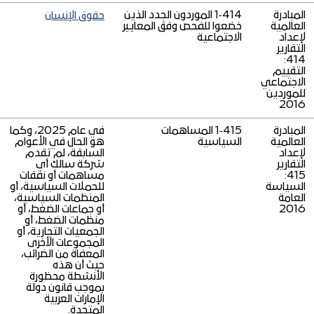
المبادرة
414‑1 الموردون الجدد الذين
حقوق الإنسان
العالمية
خضعوا للفحص وفق المعايير
لإعداد
الاجتماعية
التقارير
414:
التقييم
الاجتماعي
للموردين
2016
المبادرة
415‑1 المساهمات
في عام 2025، وكما
العالمية
السياسية
هو الحال في الأعوام
لإعداد
السابقة، لم تقدم
التقارير
شركة سالك أي
415:
مساهمات أو نفقات
السياسة
للحملات السياسية، أو
العامة
المنظمات السياسية،
2016
أو جماعات الضغط، أو
منظمات الضغط، أو
الجمعيات التجارية، أو
المجموعات الأخرى
المعفاة من الضرائب،
حيث أن هذه
الأنشطة محظورة
بموجب قانون دولة
الإمارات العربية
المتحدة.