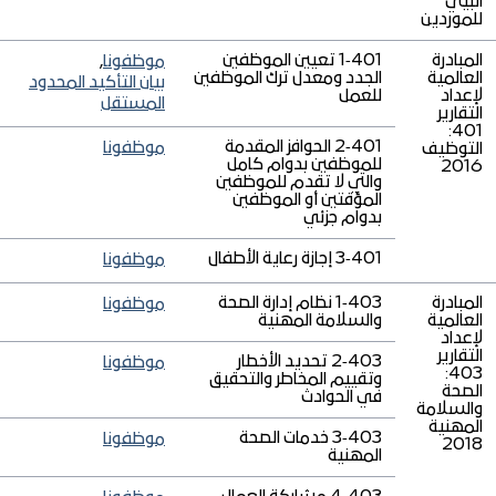
البيئي
للموردين
المبادرة
401‑1 تعيين الموظفين
موظفونا
,
العالمية
الجدد ومعدل ترك الموظفين
بيان التأكيد المحدود
لإعداد
للعمل
المستقل
التقارير
401:
401‑2 الحوافز المقدمة
موظفونا
التوظيف
للموظفين بدوام كامل
2016
والتي لا تقدم للموظفين
المؤقتين أو الموظفين
بدوام جزئي
401‑3 إجازة رعاية الأطفال
موظفونا
المبادرة
403‑1 نظام إدارة الصحة
موظفونا
العالمية
والسلامة المهنية
لإعداد
التقارير
403‑2 تحديد الأخطار
موظفونا
403:
وتقييم المخاطر والتحقيق
الصحة
في الحوادث
والسلامة
المهنية
403‑3 خدمات الصحة
موظفونا
2018
المهنية