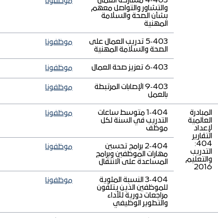
403‑4 مشاركة العمال
موظفونا
والتشاور والتواصل معهم
بشأن الصحة والسلامة
المهنية
403‑5 تدريب العمال على
موظفونا
الصحة والسلامة المهنية
403‑6 تعزيز صحة العمال
موظفونا
403‑9 الإصابات المرتبطة
موظفونا
بالعمل
المبادرة
404‑1 متوسط ساعات
موظفونا
العالمية
التدريب في السنة لكل
لإعداد
موظف
التقارير
404:
404‑2 برامج تحسين
موظفونا
التدريب
مهارات الموظفين وبرامج
والتعليم
المساعدة على الانتقال
2016
404‑3 النسبة المئوية
موظفونا
للموظفين الذين يتلقون
مراجعات دورية للأداء
والتطوير الوظيفي