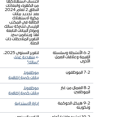
احتساب استهلاكها
من الكهرباء وانبعاثات
النطاق 2 لعام 2024
بعد تحديد بيانات
مكررة لاستهلاك
الطاقة في المكتب
الرئيسي لشركة سالك
ومراكز البيانات التابعة
لها. ويتضمن سرد
التقرير الملاحظات ذات
الصلة.
2‑6 الأنشطة وسلسلة
لتقرير السنوي 2025،
القيمة وعلاقات العمل
منهجية عمل
الأخرى
"سالك"
2‑7 الموظفون
موظفونا
,
بيانات كمية إضافية
2‑8 العمال من غير
موظفونا
,
الموظفين
بيانات كمية إضافية
2‑9 هيكل الحوكمة
إدارة الاستدامة
وتكوينه