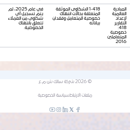
المبادرة
418‑1 الشكاوى الموثقة
في عام 2025، لم
العالمية
المتعلقة بحالات انتهاك
يتم تسجيل أي
لإعداد
خصوصية المتعامل وفقدان
شكاوى من العملاء
التقارير
بياناته
تتعلق بانتهاك
418:
الخصوصية.
خصوصية
المتعاملين
2016
© 2026
شركة سالك ش.م.ع
ملفات الارتباط
سياسة الخصوصية