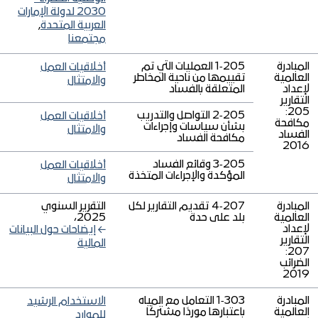
2030 لدولة الإمارات
العربية المتحدة
,
مجتمعنا
المبادرة
205‑1 العمليات التي تم
أخلاقيات العمل
العالمية
تقييمها من ناحية المخاطر
والامتثال
لإعداد
المتعلقة بالفساد
التقارير
205:
205‑2 التواصل والتدريب
أخلاقيات العمل
مكافحة
بشأن سياسات وإجراءات
والامتثال
الفساد
مكافحة الفساد
2016
205‑3 وقائع الفساد
أخلاقيات العمل
المؤكدة والإجراءات المتخذة
والامتثال
المبادرة
207‑4 تقديم التقارير لكل
التقرير السنوي
العالمية
بلد على حدة
2025،
لإعداد
إيضاحات حول البيانات
التقارير
المالية
207:
الضرائب
2019
المبادرة
303‑1 التعامل مع المياه
الاستخدام الرشيد
العالمية
باعتبارها موردًا مشتركًا
للموارد