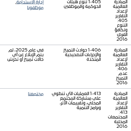
المبادرة
405‑1 تنوع هيئات
إدارة الاستدامة
,
العالمية
الحوكمة والموظفين
موظفونا
لإعداد
التقارير
405:
التنوع
وتكافؤ
الفرص
2016
المبادرة
406‑1 حوادث التمييز
في عام 2025، لم
العالمية
والإجراءات التصحيحية
يتم الإبلاغ عن أي
لإعداد
المتخذة
حالات تمييز أو تحرش
التقارير
406:
عدم
التمييز
2016
المبادرة
413‑1 العمليات التي تنطوي
مجتمعنا
العالمية
على مشاركة المجتمع
لإعداد
المحلي، وتقييمات الأثر،
التقارير
وبرامج التنمية
413:
المجتمعات
المحلية
2016