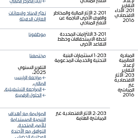
لإعداد
التغير المناخي
بيان المركز المالي
التقارير
201: الأداء
201‑2 الآثار المالية والمخاطر
تغيّر المناخ وانبعاثات
الاقتصادي
والفرص الأخرى الناجمة عن
الغازات الدفيئة
2016
التغير المناخي
201‑3 الالتزامات المحددة
موظفونا
لخطة الاستحقاقات وخطط
التقاعد الأخرى
المبادرة
203‑1 استثمارات البنية
مجتمعنا
العالمية
التحتية والخدمات المدعومة
لإعداد
التقرير السنوي
التقارير
2025،
203: الآثار
مراجعة الرئيس
الاقتصادية
المالي
,
غير
المراجعة التشغيلية
,
المباشرة
2016
الحلول الرقمية
203‑2 الآثار الاقتصادية غير
المواءمة مع أهداف
المباشرة الهامة
التنمية المستدامة
للأمم المتحدة
,
التوافق مع الأجندة
الوطنية الخضراء ‑