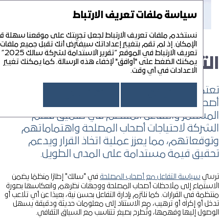
تقرير الاستدامة لشركة سالك 25‘
التقرير السنوي لشركة سالك 25‘
سياسة ملفات تعريف الارتباط
القائمة
تقرير الاستدامة لشركة سالك 25‘
نستخدم ملفات تعريف الارتباط لجعل تجربتك على موقعنا سهلة قدر
تا
PDF
الإمكان. إذ لم تقم بتغيير إعداداتك سيفترض أنك تقبل جميع ملفات
تعريف الارتباط في الموقع “تقرير الاستدامة لشركة سالك 2025”
لتفاعل مع أصحاب المصلحة
نبذة عن التقرير
نس
يمكنك الضغط على "أوافق" لإخفاء هذه الرسالة. كما يمكنك تغيير
نبذة عن "سالك"
الاعدادات في أي وقت.
تحم
لمحة عامة
تمد "سالك" على بناء علاقات قائمة على الثقة مع
رسالة رئيس مجلس الإدارة
أوافق
أقرأ المزيد
مر
حاب المصلحة لتحقيق أهدافها؛ إذ يسهم التعاون
نهج الاستدامة
الريادة في الممارسات البيئية والاجتماعية والحوكمة
حوكمة الاستدامة
مستمر والتفاعل المنتظم في تعميق فهم
تع
تقييم الأهمية الجوهرية
إدارة الاستدامة
إسعاد الأفراد
شركة لاحتياجات أصحاب المصلحة واهتماماتهم
المواءمة مع أهداف التنمية المستدامة للأمم المتحدة
التفاعل مع أصحاب المصلحة
موظفونا
الرعاية البيئية
خر
وقعاتهم، مما يعزز عملية اتخاذ القرار ويدعم
التوافق مع الأجندة الوطنية الخضراء ‑ 2030 لدولة الإمارات العربية المتحدة
إدارة المخاطر المرتبطة بالاستدامة
المتعاملون
تغيّر المناخ وانبعاثات الغازات الدفيئة
ملحق
قيق قيمة مستدامة على المدى الطويل.
أخلاقيات العمل والامتثال
مجتمعنا
الاستخدام الرشيد للموارد
بيان التأكيد المحدود المستقل
حقوق الإنسان
إدارة النفايات
بيانات كمية إضافية
سي
سياسة التفاعل مع أصحاب المصلحة
في "سالك" إطارًا منظمًا يضمن
فهرس معايير الممارسات البيئية والاجتماعية والحوكمة الصادرة عن سو
ستماع إلى ملاحظات أصحاب المصلحة ووجهات نظرهم وانعكاسها بصورة
فهرس محتوى المبادرة العالمية لإعداد التقارير
ظمة في القرارات. كما نلتزم بإدارة التفاعل بحسن نية، بعيدًا عن أي تلاعب أو
ل أو إكراه أو ترهيب، مع الاستناد إلى معلومات حديثة ودقيقة يسهل
صول إليها وفهمها، وتُطرح بصيغ تتناسب مع السياق الثقافي.