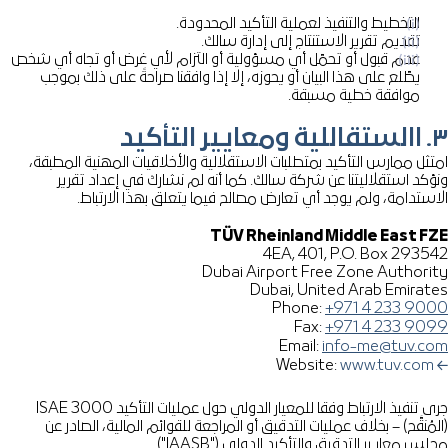
التخطيط والتنفيذ لعملية التأكيد المحدودة.
تقديم تقرير الاستنتاج إلى إدارة سالك.
عدم قبول أو تحمّل أي مسؤولية أو التزام لأي غرض أو تجاه أي شخص
يطّلع على هذا البيان أو يحوزه، إلا إذا وافقنا صراحةً على ذلك بموجب
موافقة خطية مسبقة.
التأكيد
تثل ممارس التأكيد بمتطلبات الاستقلالية والأخلاقيات المهنية المطبقة،
ؤكد استقلاليتنا عن شركة سالك. كما أنه لم نشارك في إعداد تقرير
استدامة، ولم يوجد أي تعارض مصالح فيما يتعلق بهذا الارتباط.
TÜV Rheinland Middle East F
4EA, 401, P.O. Box 2935
Dubai Airport Free Zone Authori
Dubai, United Arab Emirat
Phone:
+971 4 233 90
Fax:
+971 4 233 90
Email:
info-me@tuv.c
Website:
www.tuv.com
جرى تنفيذ الارتباط وفقا للمعيار الدولي حول عمليات التأكيد ISAE 3000
مُنقَّح) – بخلاف عمليات التدقيق أو المراجعة للقوائم المالية، الصادر عن
س معايير التدقيق والتأكيد الدولي ("IAASB").