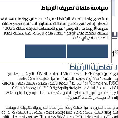
تقرير الاستدامة لشركة سالك 25‘
التقرير السنوي لشركة سالك 25‘
سياسة ملفات تعريف الارتباط
القائمة
تقرير الاستدامة لشركة سالك 25‘
نستخدم ملفات تعريف الارتباط لجعل تجربتك على موقعنا سهلة قدر
تار
PDF
الإمكان. إذ لم تقم بتغيير إعداداتك سيفترض أنك تقبل جميع ملفات
تعريف الارتباط في الموقع “تقرير الاستدامة لشركة سالك 2025”
يان التأكيد المحدود المستقل
نبذة عن التقرير
نسخ
يمكنك الضغط على "أوافق" لإخفاء هذه الرسالة. كما يمكنك تغيير
نبذة عن "سالك"
الاعدادات في أي وقت.
تحمي
لمحة عامة
رسالة رئيس مجلس الإدارة
أوافق
أقرأ المزيد
مرك
نهج الاستدامة
الريادة في الممارسات البيئية والاجتماعية والحوكمة
حوكمة الاستدامة
تعل
تقييم الأهمية الجوهرية
إدارة الاستدامة
إسعاد الأفراد
المواءمة مع أهداف التنمية المستدامة للأمم المتحدة
التفاعل مع أصحاب المصلحة
موظفونا
الرعاية البيئية
تم تعيين شركة TÜV Rheinland Middle East FZE (المشار إليها فيما
خري
التوافق مع الأجندة الوطنية الخضراء ‑ 2030 لدولة الإمارات العربية المتحدة
إدارة المخاطر المرتبطة بالاستدامة
المتعاملون
يلي باسم "نحن" أو "ممارس التأكيد") من قبل شركة Salik") Salik
تغيّر المناخ وانبعاثات الغازات الدفيئة
ملحق
أخلاقيات العمل والامتثال
Company PJSC" أو "الشركة") لتوفير تأكيد محدود مستقل على مؤشرات
مجتمعنا
الاستخدام الرشيد للموارد
بيان التأكيد المحدود المستقل
حقوق الإنسان
الأداء الرئيسية البيئية والاجتماعية والحوكمة ("ESG") المحددة ("KPIs")
إدارة النفايات
بيانات كمية إضافية
الموضحة في تقرير الاستدامة الخاص بشركة سالك للفترة من 1 يناير 2025
فهرس معايير الممارسات البيئية والاجتماعية والحوكمة الصادرة عن سو
202 ("التقرير").
فهرس محتوى المبادرة العالمية لإعداد التقارير
إعداد التقرير من قبل سالك وفقًا ألطر إعداد التقارير والمنهجيات الموضحة
ه. إدارة سالك مسؤولة عن اختيار وإعداد وعرض معلومات االستدامة الواردة
 التقرير بشكل عادل. تتمثل مسؤولية ممارس التأكيد في توضيح استنتاج