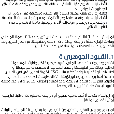
الأداء الرئيسية مع فترات الإبلاغ السابقة، لتقييم مدى معقولية واتساق
المعلومات المُبلغ عنها.
إعادة إجراء عمليات مختارة استناداً إلى عينات، ومطابقة قيم مؤشرات
الأداء الرئيسية المفصح عنها مع الأنظمة المصدرية والسجلات الأساسية.
مراجعة عرض وإفصاح مؤشرات الأداء الرئيسية ESG المشمولة في
التقرير النهائي.
إبلاغ الإدارة بالتباينات/الفروقات البسيطة التي تم رصدها أثناء عملنا الميداني.
مت الإدارة لاحقًا بمراجعة البيانات ذات ال صلة وتصحيحها قبل نشر التقرير. وقد
دنا من إجراء التصحيحات المناسبة قبل إصدار هذا البيان.
ة
ضع معلومات الأداء غير المالي لقيود جوهرية أكبر مقارنةً بالمعلومات
مالية، وذلك نظرًا لطبيعتها وتعدد الأساليب المستخدمة لتح ديدها أو
احتسابها أو تقديرها. وقد تخضع بيانات ESG الكمية لعدم يقين في القياس
تج عن أساليب التقدير، وتطور الإرشادات/الممارسات المتبعة في القطاع،
عراف التقريب، والقيود المرتبطة بدقة أجهزة وأدوات القياس والمراقبة. وهذه
قيود ليست خاصة بتقارير سالك وحدها.
ارتباطنا/مهمتنا لا تُعدّ عملية تدقيق أو مراجعة للمعلومات المالية التاريخية
ل القوائم المالية).
يقم ممارس التأكيد بالتحقق من: القوائم المالية أو البيانات المالية؛ أو البيانات