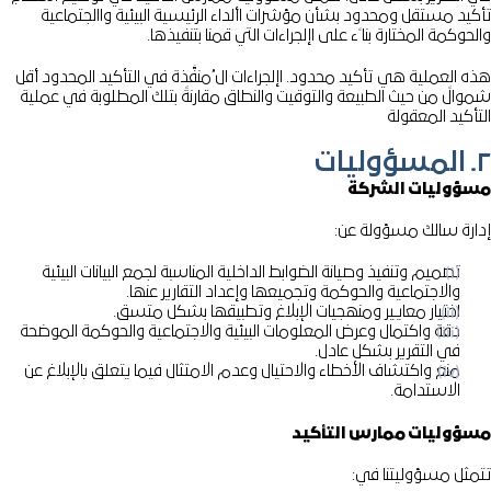
كيد مستقل ومحدود بشأن مؤشرات األداء الرئيسية البيئية واالجتماعية
حوكمة المختارة بنا ًء على اإلجراءات التي قمنا بتنفيذها.
ه العملية هي تأكيد محدود. اإلجراءات ال ُمنفَّذة في التأكيد المحدود أقل
والً من حيث الطبيعة والتوقيت والنطاق مقارنةً بتلك المطلوبة في عملية
أكيد المعقولة
ت
ؤوليات الشركة
ارة سالك مسؤولة عن:
تصميم وتنفيذ وصيانة الضوابط الداخلية المناسبة لجمع البيانات البيئية
والاجتماعية والحوكمة وتجميعها وإعداد التقارير عنها.
اختيار معايير ومنهجيات الإبلاغ وتطبيقها بشكل متسق.
دقة واكتمال وعرض المعلومات البيئية والاجتماعية والحوكمة الموضحة
في التقرير بشكل عادل.
منع واكتشاف الأخطاء والاحتيال وعدم الامتثال فيما يتعلق بالإبلاغ عن
الاستدامة.
ؤوليات ممارس التأكيد
مثل مسؤوليتنا في: