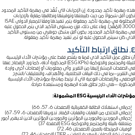
ه مهمة تأكيد محدودة. إن الإجراءات التي تُنفَّذ في مهمة التأكيد المحدود
ون أقل شمولاً من حيث طبيعتها وتوقيتها ونطاقها مقارنةً بالإجراءات
المطلوبة في مهمة تأكيد معقولة يتم تنفيذها وفقًا للمعيار الدولي ISAE
3000 (المُنقَّح). وبناءً على ذلك، فإن مستوى التأكيد الذي يتم الحصول عليه
 مهمة التأكيد المحدود يكون أقل بشكل جوهري من مستوى التأكيد
ذي كان سيتم الحصول عليه لو تم تنفيذ مهمة تأكيد معقولة.
د
 نطاق عمل التأكيد الذي قمنا به يقتصر فقط على مؤشرات الأداء الرئيسية
للبيئة والمجتمع والحوكمة (ESG KPIs) المذكورة أدناه، كما ورد الإفصاح عنها
 الصفحات المشار إليها من التقرير. وأي معلومات أو إفصاحات أخرى واردة
 التقرير—بما في ذلك البيانات التطلعية، والأهداف، والتعليقات/الشرح
صفي، والإفصاحات النوعية التي لا ترتبط مباشرةً بمؤشرات الأداء الرئيسية
مذكورة —هي خارج نطاق هذه المهمة ومستبعدة صراحةً.
رات الأداء الرئيسية ESG المشمولة:
جمالي استهلاك الطاقة الكهربائية (الصفحات 6، 57، 66)
جمالي التخلص من النفايات والنفايات المُعاد تدويرها (الصفحات 6، 59، 67)
جمالي الموردين والموردين المؤثرين والموردين المؤثرين الذين لديهم أمور
تعلقة بالبيئة والمجتمع والحوكمة ESG (الصفحة 37)
لوفيات المرتبطة بالعمل (الصفحتان 46، 72)
عدل تكرار الإصابات المهدرة للوقت – LTIFR (الصفحتان 46، 72)