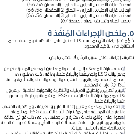
نبعاثات غازات الاحتباس الحراري – النطاق 1 (الصفحتان 56، 66)
نبعاثات غازات الاحتباس الحراري – النطاق 2 (الصفحتان 56، 66)
نبعاثات غازات الاحتباس الحراري – النطاق 3 (الصفحتان 56، 66)
حب المياه وتصريف المياه (الصفحة 67)
َّذ ة
مِّّمت الإجراءات التي تم تنفيذها للحصول على أدلة كافية ومناسبة تدعم
نتاجنا فى التأكيد المحدود.
نت إجراءاتنا، على سبيل المثال لا الحصر، ما يلي:
الاستفسارات الموجهة إلى الإدارة والموظفين المعنيين المسؤولين عن
جمع بيانات ESG وتجميعها والإبلاغ عنها، بما في ذلك ممثلون من
أقسام الاستدامة والموارد البشرية والجودة والصحة والسلامة والبيئة
(QHSE) وإدارة المخاطر.
تقييم تصميم وتطبيق العمليات والأنظمة والضوابط الداخلية المعمول
بها لجمع مؤشرات الأداء الرئيسية ESG المشمولة وإدارتها والتحقق
منها والإبلاغ عنها.
مراجعة مدى ملاءمة معايير إعداد التقارير والتعريفات ومنهجيات الحساب
والافتراضات المطبقة على مؤشرات الأداء الرئيسية ESG المشمولة.
الحصول على وثائق داعمة مختارة ومراجعتها، بما في ذلك فواتير الطاقة
والمرافق ووثائق نقل النفايات وسجلات الرصد البيئي وسجلات حوادث الصحة
والسلامة، على أساس العينات.
الإجراءات التحليلية، بما في ذلك تحليل الاتجاهات ومقارنة بيانات مؤشرات