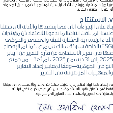
تطلعية أو الأهداف أو الطموحات؛ أو الإفصاحات النوعية أو المحتوى السردي
ر المرتبط مباشرةً بمؤشرات الأداء الرئيسية المشمولة ضمن نطاق المهمة؛
اكتمال محتوى التقرير.
 ج
اءً على الإجراءات التي قمنا بتنفيذها والأدلة التي حصلنا
يها، لم يلفت انتباهنا ما يدعونا للاعتقاد بأن مؤشرات
أداء الرئيس ية المختارة للبيئة والمجتمع والحوكمة
(ESG) الخاصة بشركة سالك ش.م.ع، كما تم الإفصاح
عنها في تقرير الاستدامة عن فترة التقرير من 1 يناير
2025 إلى 31 ديسمبر 2025 ، لم تُعدّ —من جميع
نواحي الجوهرية—وفقًا لمعايير إعداد التقارير
لمنهجيات الموصوفة في التقرير.
 إعداد هذا البيان لصالح إدارة شركة سالك ش.م.ع. وللاستخدام من قبلها
ط فيما يتعلق بتقرير الاستدامة، وليس لأي غرض آخر. وينبغي قراءته
اقتران مع التقرير وأساس إعداد التقارير الموضح فيه.