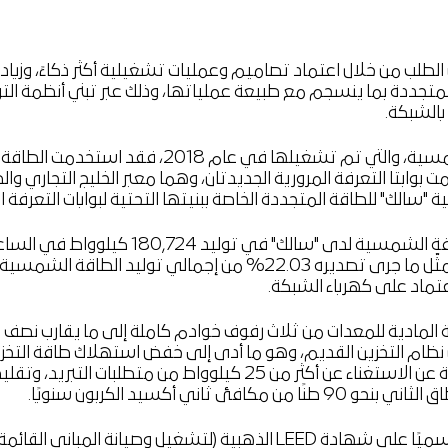
لب من خلال اعتماد تصاميم وعمليات تشغيلية أكثر ذكاءً، وزياد
متجددة بما ينسجم مع طبيعة عملياتها، وذلك عبر تبني أنظمة التو
بالشبكة.
بناءً على هذه التجربة، صُممت بوابتا التعرفة المرورية الجديدتان، وهما معبر الخليج ا
ك" للطاقة المتجددة الخاصة ببنيتها التحتية لبوابات التعرفة ال
خلال عام 2025، نجحت بوابات التعرفة المرورية الثلاث العا
39,819 كيلوواط في الساعة من فائض الطاقة إلى شبكة ديوا. ويمثّل ما جرى تصديره 22.03%
تماد على كهرباء الشبكة.
 المادية للمعدات من ثلاث رفوف خوادم كاملة إلى ما يقارب نصف 
تقدّر بنحو 222 ميجاواط في الساعة سنويًا. كما أثمرت هذه الخطوة عن الاستغناء عن أ
 90 طنًا من مكافئ ثاني أكسيد الكربون سنويًا.
يقع المقر الرئيسي للشركة في فيستيفال تاور ضمن مبنى حاصل رسميًا على شهادة LEED الذ