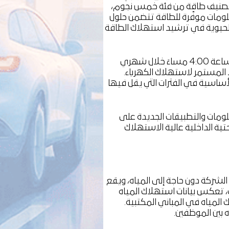
على تصنيف طاقة من فئة خمس نجوم،
علومات موفّرة للطاقة تتضمن حلول
 الحيوية في ترشيد استهلاك الطاقة
وفي خطوة لخفض البصمة الكربونية وتعزيز ترشيد الطاقة، أطلقت "سالك" مبادرة لإطفاء أضواء المكاتب من الساعة 9:00 صباحًا حتى الساعة 4:00 مساءً خلال شهري
عام 2025 تطبيق تدابير الجدولة وآليات الرصد المستمر لاستهلاك الكهرباء.
ساسية في الفترات التي يقل فيها
ضافة جميع أنظمة وتقنيات المعلومات والتطبيقات الجديدة على
التحتية الداخلية عالية الاستهلاك
 الشركة دون حاجة إلى المياه، ويقع
، تعكس بيانات استهلاك المياه
 المياه في المباني المكتبية.
 بين الموظفين.