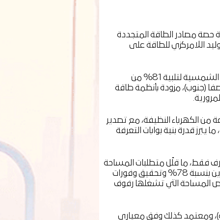
ة حصة مصادر الطاقة المتجددة
ليد اللامركزي للطاقة على
شكّلت بوابة جبل علي نموذجًا تجريبيًا في تطبيق حلول الطاقة الشمسية، والتي تم تشغيلها في عام 2018، فقد استخدمت الطاقة الشمسية لتلبية 81% من
لتجاري والصفا (جنوب)، مزودة بأنظمة طاقة
مرورية.
ملة بالطاقة الشمسية لدى "سالك" في توليد 180,724 كيلوواط في الساعة من الكهرباء النظيفة، مع تصدير
 من إجمالي توليد الطاقة الشمسية، ما يبرز قدرة بنية بوابات التعرفة
رف فقط، ما قلّل متطلبات المساحة
واستهلاكها للكهرباء. تضمنت أبرز ترقيات البنية التحتية الانتقال من نظام التخزين القديم، وهو ما أدى إلى خفض استهلاك طاقة التخزين بنسبة 78% وتحقيق وفورات
كثر من 25 كيلوواط من متطلبات التبريد، وتقليص المساحة التي تشغلها رفوف
هبية (لتشغيل وصيانة المباني القائمة)، ومعتمد كذلك وفق معياري