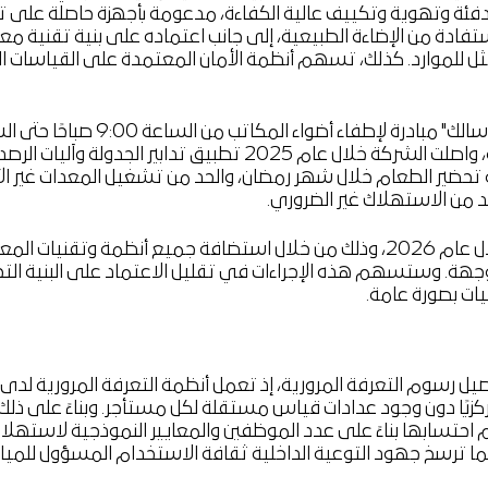
نظمة تدفئة وتهوية وتكييف عالية الكفاءة، مدعومة بأجهزة حاصلة 
تفادة من الإضاءة الطبيعية، إلى جانب اعتماده على بنية تقنية م
أمثل للموارد. كذلك، تسهم أنظمة الأمان المعتمدة على القياسات
الصيف (يوليو وأغسطس). وسعيًا لتحسين كفاءة استخدام الطاقة، واصلت الشركة خلال 
حضير الطعام خلال شهر رمضان، والحد من تشغيل المعدات غير الأ
 من الاستهلاك غير الضروري.
تعتزم "سالك" مواصلة مبادراتها الرامية إلى تعزيز كفاءة الموارد خلال عام 2026، وذلك من خلال است
أنظمة أتمتة موجهة. وستسهم هذه الإجراءات في تقليل الاعتماد على البنية 
يات بصورة عامة.
تحصيل رسوم التعرفة المرورية، إذ تعمل أنظمة التعرفة المرورية لدى
كزيًا دون وجود عدادات قياس مستقلة لكل مستأجر. وبناءً على ذلك
 احتسابها بناءً على عدد الموظفين والمعايير النموذجية لاستهلاك
ما ترسخ جهود التوعية الداخلية ثقافة الاستخدام المسؤول للمياه