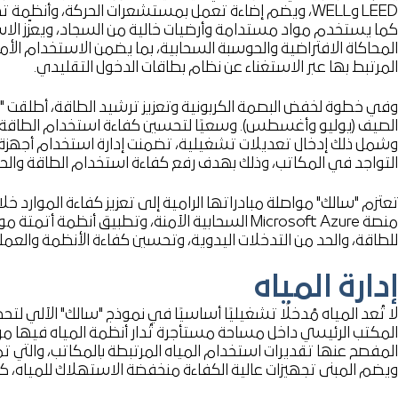
LEED وWELL، ويضم إضاءة تعمل بمستشعرات الحركة، وأ
كما يستخدم مواد مستدامة وأرضيات خالية من السجاد، ويعزّز الاس
المحاكاة الافتراضية والحوسبة السحابية، بما يضمن الاستخدام ال
المرتبط بها عبر الاستغناء عن نظام بطاقات الدخول التقليدي.
وشمل ذلك إدخال تعديلات تشغيلية، تضمنت إدارة استخدام أجهزة ت
التواجد في المكاتب، وذلك بهدف رفع كفاءة استخدام الطاقة والحد
منصة Microsoft Azure السحابية الآمنة، وتطبيق 
للطاقة، والحد من التدخلات اليدوية، وتحسين كفاءة الأنظمة والعمل
إدارة المياه
لا تُعد المياه مُدخلًا تشغيليًا أساسيًا في نموذج "سالك" الآلي ل
المكتب الرئيسي داخل مساحة مستأجرة تُدار أنظمة المياه فيها مر
المفصح عنها تقديرات استخدام المياه المرتبطة بالمكاتب، والتي تم
ويضم المبنى تجهيزات عالية الكفاءة منخفضة الاستهلاك للمياه، ك