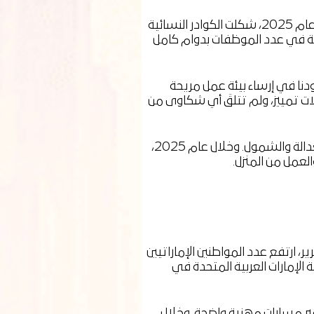
تواصل "سالك" تعزيز قيم التنوع والشمول بين كوادرها البشرية، وذلك في إطار استراتيجيتها الشاملة لإدارة رأس المال البشري. وخلال عام 2025، شكلت الكوادر النسائية
إدارة. وشهد هذا العام زيادة لافتة في عدد الموظفات بدوام كامل
1% مقابل 9.3%، في مؤشر واضح على نجاح جهودنا في إرساء بيئة عمل مريحة
ات تمييز، ولم تتلقَ أي شكاوى من
ويظل تكافؤ الفرص في طليعة أولوياتنا؛ إذ تلتزم "سالك" بمبدأ الأجر المتساوي مقابل العمل المتساوي، بالتوازي مع ترسيخ ثقافة العدالة والشمول. وخلال عام 2025،
لعمل من المنزل.
ر، ارتفع عدد المواطنين الإماراتيين
ة تمثيل مواطني دولة الإمارات العربية المتحدة في
ير مسارات مهنية واضحة. وخلال