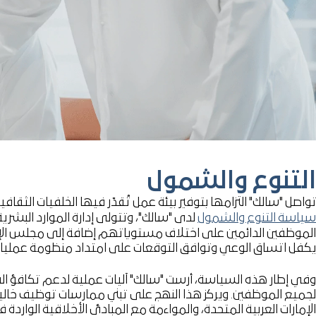
التنوع والشمول
تواصل "سالك" التزامها بتوفير بيئة عمل تُقدّر فيها الخلفيات الثقا
سياسة التنوع والشمول
لدى "سالك"، وتتولى إدارة الموارد ال
الموظفين الدائمين على اختلاف مستوياتهم إضافة إلى مجلس الإد
يكفل اتساق الوعي وتوافق التوقعات على امتداد منظومة عمليات
وفي إطار هذه السياسة، أرست "سالك" آليات عملية لدعم تكافؤ الف
لجميع الموظفين. ويركز هذا النهج على تبني ممارسات توظيف خالية م
الإمارات العربية المتحدة، والمواءمة مع المبادئ الأخلاقية الوارد