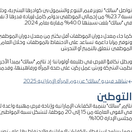
في "سالك" بلغت نسبتها 40.0% مقارنة بعام 2024.
وتوفير مزايا داعمة تساعد على الاحتفاظ بالموظفات. وخلال العام 
الموظفين تتعلق بالتمييز أو التحرش.
نظمت الشركة ورش عمل ركزت على صحة المرأة ورفاهيتها، وقدمت الد
شاهد فيديو "سالك" عن يوم المرأة الإماراتية 2025
التوطين
تلتزم "سالك" بتنمية الكفاءات الإماراتية وإتاحة فرص مهنية واعدة لم
مجلس الإدارة 100%.
يعمل برنامج استقطاب الكفاءات الإماراتية والاحتفاظ بها على تع