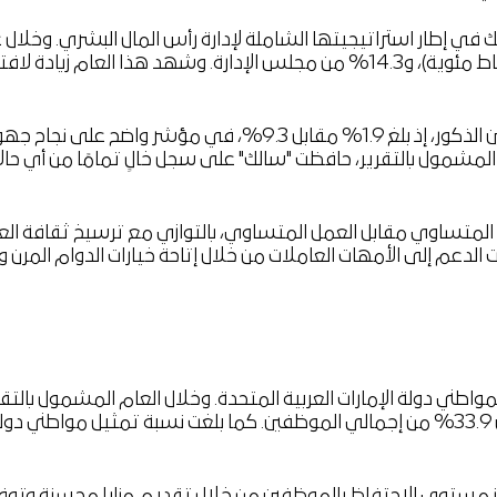
نسبة 23.7% من إجمالي الموظفين بدوام كامل (بزيادة قدرها 3 نقاط مئوية)، و14.3% من مجلس ال
كما جاء معدل دوران الموظفات أقل بكثير من معدل دوران الموظفين الذكور، إذ بلغ .9
المشمول بالتقرير، حافظت "سالك" على سجل خالٍ تمامًا من أي حال
عم إلى الأمهات العاملات من خلال إتاحة خيارات الدوام المرن وا
واطني دولة الإمارات العربية المتحدة. وخلال العام المشمول بالتقري
في القوى العاملة من 15 إلى 20 موظفًا، لتشكل نسبة المواطنين 33.9% من إجمالي الموظفين. كما بلغت نسب
زيز مستوى الاحتفاظ بالموظفين من خلال تقديم مزايا محسنة وتوف