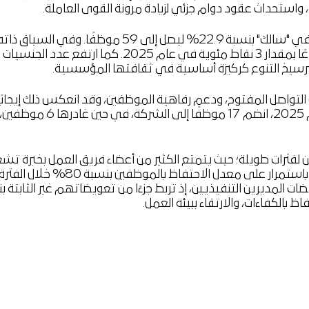
ية، واستحداث عقود دوام جزئي لزيادة مرونة القوى العاملة.
وخلال العام المشمول بالتقرير، ارتفع عدد الموظفين بدوام كامل في "
وات التواصل المفتوح، ودعم رفاهية الموظفين، وقد انعكس ذلك إيجا
مستويات مرتفعة ومستدامة من الاحتفا
لفترات طويلة؛ حيث يتمتع الكثير من أعضاء فريق العمل بخبرة تشغ
ات المديرين التنفيذيين، إذ تربط جزءًا من تعويضاتهم غير الثابتة 
بالكفاءات، والارتقاء ببيئة العمل.