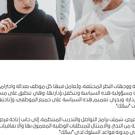
فية ووجهات النظر المختلفة، ويُعامل فيها كل موظف بعدالة واحترام 
بشرية مسؤولية هذه السياسة وتتكفل بإدارتها، وهي تنطبق عل
ارة. ويجري تعميم هذه السياسة على جميع الموظفين، وإتاحتها ل
 "سالك".
رص، شملت برامج التواصل والتدريب المنتظمة، إلى جانب إتاحة فرص
ن التحيز، والامتثال للمتطلبات الوطنية المعمول بها والاتفاقيات 
ة في مدونة قواعد السلوك لدى "سالك".