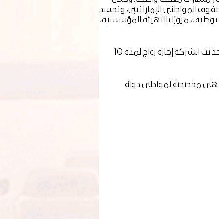
فوف المواطنين الإماراتيين، وتجسد
لتوظيف، مرورًا بالتهيئة المؤسسية،
وفي عام 2025، عززت "سالك" إطار عمل المزايا الخاص بها واستحدثت مبادرات إضافية تتماشى مع الفئة (G35) لحكومة دبي. كما استحدثت الشركة إجازة زواج لمدة 10
 تطوير مهني مخصصة لمواطني دولة