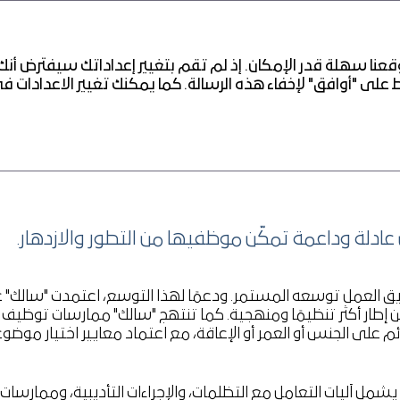
عنا سهلة قدر الإمكان. إذ لم تقم بتغيير إعداداتك سيفترض أنك
ل عادلة وداعمة تمكّن موظفيها من التطور والازدهار.
 المالي
من إطار أكثر تنظيمًا ومنهجية. كما تنتهج "سالك" ممارسات توظيف
ئم على الجنس أو العمر أو الإعاقة، مع اعتماد معايير اختيار موض
الموارد البشرية، بما يشمل آليات التعامل مع التظلمات، والإجراءات التأديبية، و