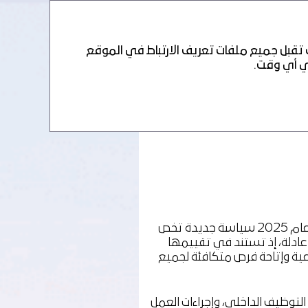
PDF
 تقبل جميع ملفات تعريف الارتباط في الموقع
وبالتوازي مع النمو المطرد الذي تشهده أعمال الشركة، يواصل فريق العمل توسعه المستمر. ودعمًا لهذا التوسع، اعتمدت "سالك" عام 2025 سياسة جديدة تخص
 عادلة، إذ تستند في تقييمها
وعية وإتاحة فرص متكافئة لجميع
ممارسات التوظيف الداخلي، وإجراءات العمل